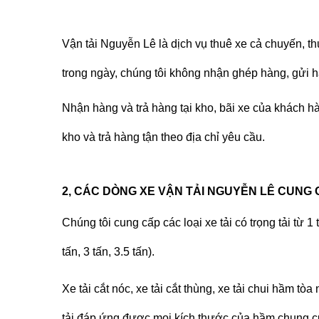
Vận tải Nguyễn Lê là dịch vụ thuê xe cả chuyến, t
trong ngày, chúng tôi không nhận ghép hàng, gửi 
Nhận hàng và trả hàng tại kho, bãi xe của khách h
kho và trả hàng tận theo địa chỉ yêu cầu.
2, CÁC DÒNG XE VẬN TẢI NGUYỄN LÊ CUNG 
Chúng tôi cung cấp các loại xe tải có trọng tải từ 1 t
tấn, 3 tấn, 3.5 tấn).
Xe tải cắt nóc, xe tải cắt thùng, xe tải chui hầm t
tải đáp ứng được mọi kích thước của hầm chung cư