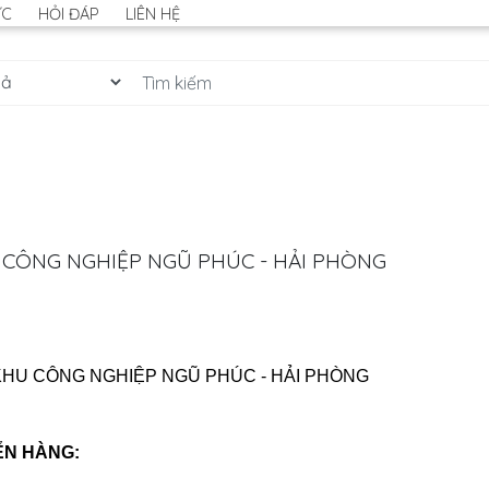
ỨC
HỎI ĐÁP
LIÊN HỆ
U CÔNG NGHIỆP NGŨ PHÚC - HẢI PHÒNG
 KHU CÔNG NGHIỆP NGŨ PHÚC - HẢI PHÒNG
ỂN HÀNG: