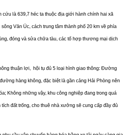
 cứu là 639,7 héc ta thuộc địa giới hành chính hai xã
 sông Văn Úc, cách trung tâm thành phố 20 km về phía
ng, đóng và sửa chữa tàu, các tổ hợp thương mại dịch
hông thuận lợi, hội tụ đủ 5 loại hình giao thông: Đường
 đường hàng không, đặc biệt là gần cảng Hải Phòng nên
 hóa; Không những vậy, khu công nghiệp đang trong quá
n tích đất trống, cho thuê nhà xưởng sẽ cung cấp đầy đủ
eo nhu cầu
vận chuyển hàng hóa bằng
xe tải
ngày càng gia