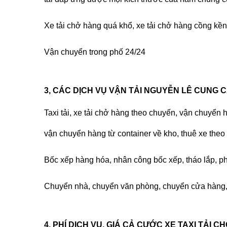
Xe tải chở hàng quá khổ, xe tải chở hàng cồng kền
Vận chuyển trong phố 24/24
3, CÁC DỊCH VỤ VẬN TẢI NGUYỄN LÊ CUNG C
Taxi tải, xe tải chở hàng
theo chuyến, vận chuyển hà
vận chuyển hàng từ container về kho, thuê xe theo 
Bốc xếp hàng hóa, nhân công bốc xếp, tháo lắp, p
Chuyển nhà, chuyển văn phòng, chuyển cửa hàng, 
4, PHÍ DỊCH VỤ, GIÁ CẢ CƯỚC XE TAXI TẢI 