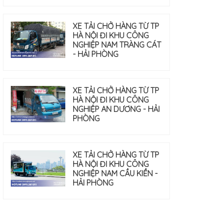
XE TẢI CHỞ HÀNG TỪ TP
HÀ NỘI ĐI KHU CÔNG
NGHIỆP NAM TRÀNG CÁT
- HẢI PHÒNG
XE TẢI CHỞ HÀNG TỪ TP
HÀ NỘI ĐI KHU CÔNG
NGHIỆP AN DƯƠNG - HẢI
PHÒNG
XE TẢI CHỞ HÀNG TỪ TP
HÀ NỘI ĐI KHU CÔNG
NGHIỆP NAM CẦU KIỀN -
HẢI PHÒNG