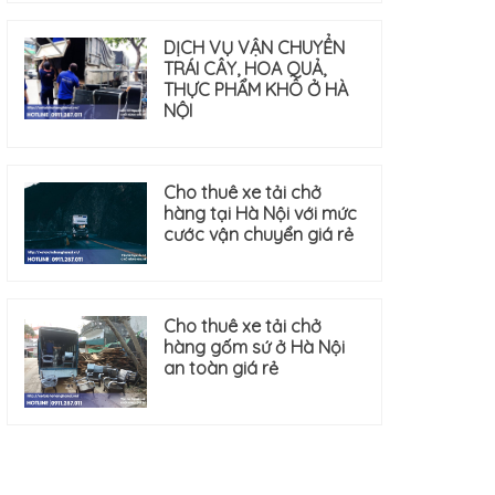
DỊCH VỤ VẬN CHUYỂN
TRÁI CÂY, HOA QUẢ,
THỰC PHẨM KHÔ Ở HÀ
NỘI
Cho thuê xe tải chở
hàng tại Hà Nội với mức
cước vận chuyển giá rẻ
Cho thuê xe tải chở
hàng gốm sứ ở Hà Nội
an toàn giá rẻ