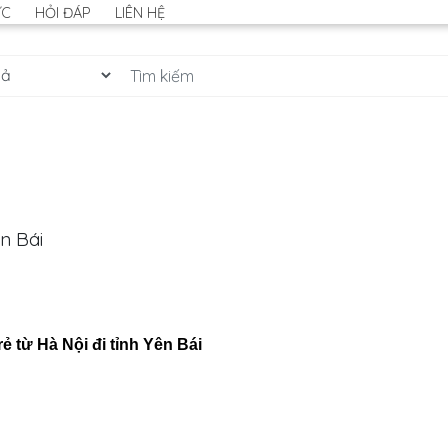
ỨC
HỎI ĐÁP
LIÊN HỆ
ên Bái
rẻ từ Hà Nội đi tỉnh Yên Bái
: