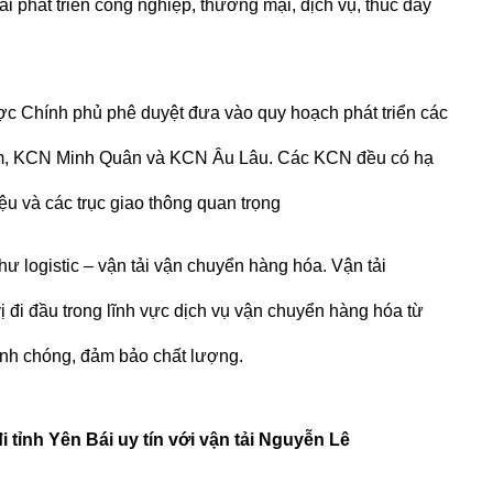
i phát triển công nghiệp, thương mại, dịch vụ, thúc đẩy
ợc Chính phủ phê duyệt đưa vào quy hoạch phát triển các
am, KCN Minh Quân và KCN Âu Lâu. Các KCN đều có hạ
ệu và các trục giao thông quan trọng
hư logistic – vận tải vận chuyển hàng hóa.
Vận tải
vị đi đầu trong lĩnh vực dịch vụ vận chuyển hàng hóa từ
nhanh chóng, đảm bảo chất lượng.
 tỉnh Yên Bái uy tín với vận tải Nguyễn Lê