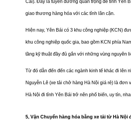
Cai). Đây là tuyến đường quan trọng để tỉnh Yên Bá
giao thương hàng hóa với các tỉnh lân cận.
Hiện nay, Yên Bái có 3 khu công nghiệp (KCN) đư
khu công nghiệp quốc gia, bao gồm KCN phía N
tầng kỹ thuật đầy đủ gắn với những vùng nguyên li
Từ đó dẫn đến đến các ngành kinh tế khác đi lên n
Nguyễn Lê (
xe tải chở hàng Hà Nội giá rẻ
)
là đơn 
Hà Nội đi tỉnh Yên Bái trở nên phổ biến, uy tín, 
5, Vận Chuyển hàng hóa bằng xe tải từ Hà Nội đi