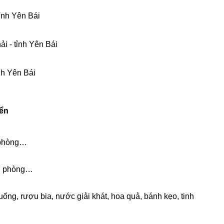
tỉnh Yên Bái
i - tỉnh Yên Bái
nh Yên Bái
yển
 phòng…
ăn phòng…
ng, rượu bia, nước giải khát, hoa quả, bánh kẹo, tinh