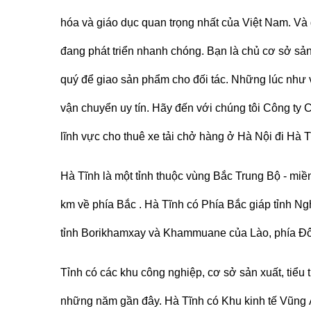
hóa và giáo dục quan trọng nhất của Việt Nam. Và 
đang phát triển nhanh chóng. Bạn là chủ cơ sở sản
quý để giao sản phẩm cho đối tác. Những lúc như 
vận chuyển uy tín. Hãy đến với chúng tôi Công t
lĩnh vực
cho thuê xe tải chở hàng ở Hà Nội
đi
Hà T
Hà Tĩnh là một tỉnh thuộc vùng Bắc Trung Bộ - mi
km về phía Bắc . Hà Tĩnh có Phía Bắc giáp tỉnh Ng
tỉnh Borikhamxay và Khammuane của Lào, phía Đô
Tỉnh có các khu công nghiệp, cơ sở sản xuất, tiểu 
những năm gần đây. Hà Tĩnh có Khu kinh tế Vũng 