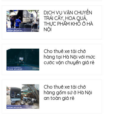
DỊCH VỤ VẬN CHUYỂN
TRÁI CÂY, HOA QUẢ,
THỰC PHẨM KHÔ Ở HÀ
NỘI
Cho thuê xe tải chở
hàng tại Hà Nội với mức
cước vận chuyển giá rẻ
Cho thuê xe tải chở
hàng gốm sứ ở Hà Nội
an toàn giá rẻ