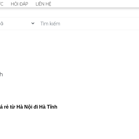
ỨC
HỎI ĐÁP
LIÊN HỆ
nh
á rẻ từ Hà Nội đi Hà Tĩnh
: