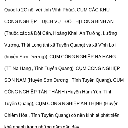
Quốc lộ 2C nối với tỉnh Vĩnh Phúc), CỤM CÁC KHU
CÔNG NGHIỆP – DỊCH VỤ - ĐÔ THỊ LONG BÌNH AN
(Thuộc các xã Đội Cấn, Hoàng Khai, An Tường, Lưỡng
Vượng, Thái Long (thị xã Tuyên Quang) và xã Vĩnh Lợi
(huyện Sơn Dương)), CỤM CÔNG NGHIỆP NA HANG
(TT Na Hang , Tỉnh Tuyên Quang), CỤM CÔNG NGHIỆP
SƠN NAM (Huyện Sơn Dương , Tỉnh Tuyên Quang), CỤM
CÔNG NGHIỆP TÂN THÀNH (Huyện Hàm Yên, Tỉnh
Tuyên Quang), CỤM CÔNG NGHIỆP AN THỊNH (Huyện
Chiêm Hóa , Tỉnh Tuyên Quang) có nền kinh tế phát triển
khá nhanh trong những năm gần đây.