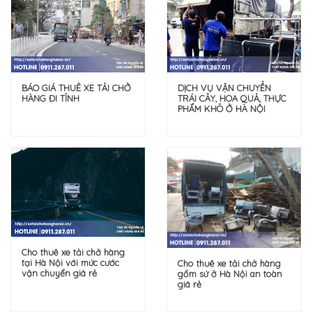
DỊCH VỤ VẬN CHUYỂN
BÁO GIÁ THUÊ XE TẢI CHỞ
TRÁI CÂY, HOA QUẢ, THỰC
HÀNG ĐI TỈNH
PHẨM KHÔ Ở HÀ NỘI
Cho thuê xe tải chở hàng
tại Hà Nội với mức cước
Cho thuê xe tải chở hàng
vận chuyển giá rẻ
gốm sứ ở Hà Nội an toàn
giá rẻ