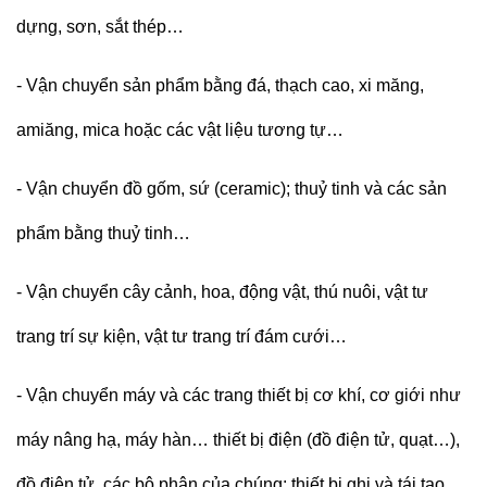
dựng, sơn, sắt thép…
- Vận chuyển
s
ản phẩm bằng đá, thạch cao, xi măng,
amiăng, mica hoặc các vật liệu tương tự…
-
Vận chuyển
đồ gốm, sứ (ceramic); thuỷ tinh và các sản
phẩm bằng thuỷ tinh…
-
Vận chuyển cây cảnh, hoa, động vật, thú nuôi, vật tư
trang trí sự kiện, vật tư trang trí đám cưới…
- Vận chuyển
m
áy và các trang thiết bị cơ khí
,
cơ giới như
máy nâng hạ, máy hàn… thiết bị điện (đồ điện tử, quạt…),
đồ điện tử, các bộ phận của chúng; thiết bị ghi và tái tạo