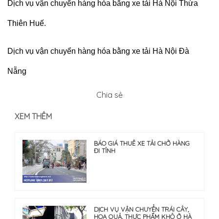
Dịch vụ vận chuyển hàng hóa bằng xe tải Hà Nội Thừa
Thiên Huế.
Dịch vụ vận chuyển hàng hóa bằng xe tải Hà Nội Đà
Nẵng
Chia sẻ
XEM THÊM
BÁO GIÁ THUÊ XE TẢI CHỞ HÀNG
ĐI TỈNH
DỊCH VỤ VẬN CHUYỂN TRÁI CÂY,
HOA QUẢ, THỰC PHẨM KHÔ Ở HÀ