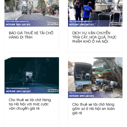
DỊCH VỤ VẬN CHUYỂN
BÁO GIÁ THUÊ XE TẢI CHỞ
TRÁI CÂY, HOA QUẢ, THỰC
HÀNG ĐI TỈNH
PHẨM KHÔ Ở HÀ NỘI
Cho thuê xe tải chở hàng
tại Hà Nội với mức cước
Cho thuê xe tải chở hàng
vận chuyển giá rẻ
gốm sứ ở Hà Nội an toàn
giá rẻ