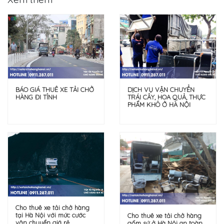
DỊCH VỤ VẬN CHUYỂN
BÁO GIÁ THUÊ XE TẢI CHỞ
TRÁI CÂY, HOA QUẢ, THỰC
HÀNG ĐI TỈNH
PHẨM KHÔ Ở HÀ NỘI
Cho thuê xe tải chở hàng
tại Hà Nội với mức cước
Cho thuê xe tải chở hàng
vận chuyển giá rẻ
gốm sứ ở Hà Nội an toàn