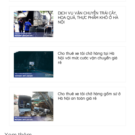
DỊCH VỤ VẬN CHUYỂN TRÁI CÂY,
HOA QUẢ, THỰC PHẨM KHÔ Ở HÀ
NỘI
Cho thuê xe tải chở hàng tại Hà
Nội với mức cước vận chuyển giá
rẻ
Cho thuê xe tải chở hàng gốm sứ ở
Hà Nội an toàn giá rẻ
Xem thêm