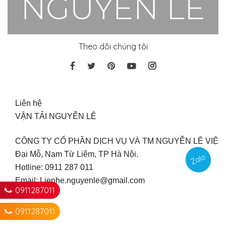
Theo dõi chúng tôi
Liên hệ
VẬN TẢI NGUYỄN LÊ
CÔNG TY CỔ PHẦN DỊCH VỤ VÀ TM NGUYỄN LÊ VIỆT
Đại Mỗ, Nam Từ Liêm, TP Hà Nội.
Zalo
Hotline: 0911 287 011
Email: Lienhe.nguyenle@gmail.com 
0911287011
0911287011