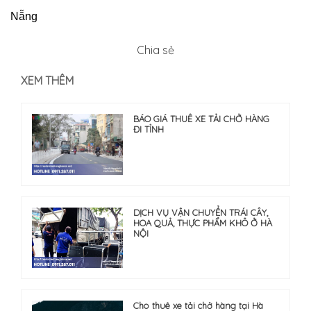
Nẵng
Chia sẻ
XEM THÊM
BÁO GIÁ THUÊ XE TẢI CHỞ HÀNG
ĐI TỈNH
DỊCH VỤ VẬN CHUYỂN TRÁI CÂY,
HOA QUẢ, THỰC PHẨM KHÔ Ở HÀ
NỘI
Cho thuê xe tải chở hàng tại Hà