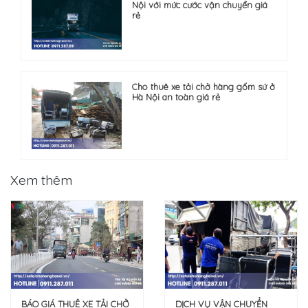
Nội với mức cước vận chuyển giá
rẻ
Cho thuê xe tải chở hàng gốm sứ ở
Hà Nội an toàn giá rẻ
Xem thêm
DỊCH VỤ VẬN CHUYỂN
BÁO GIÁ THUÊ XE TẢI CHỞ