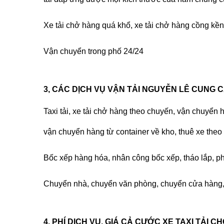
Xe tải chở hàng quá khổ, xe tải chở hàng cồng kền
Vận chuyển trong phố 24/24
3, CÁC DỊCH VỤ VẬN TẢI NGUYỄN LÊ CUNG C
Taxi tải, xe tải chở hàng
theo chuyến, vận chuyển hà
vận chuyển hàng từ container về kho, thuê xe theo 
Bốc xếp hàng hóa, nhân công bốc xếp, tháo lắp, p
Chuyển nhà, chuyển văn phòng, chuyển cửa hàng, 
4, PHÍ DỊCH VỤ, GIÁ CẢ CƯỚC XE TAXI TẢI 