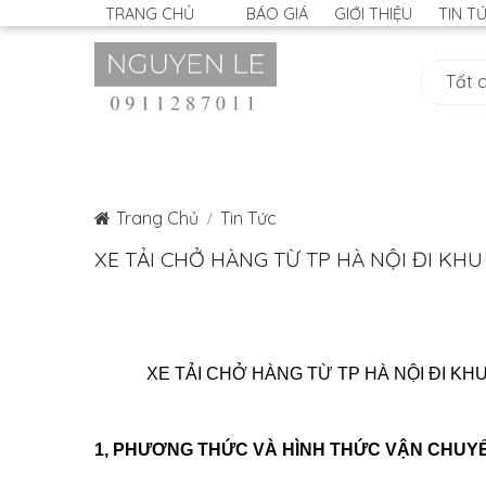
TRANG CHỦ
BÁO GIÁ
GIỚI THIỆU
TIN T
Trang Chủ
Tin Tức
XE TẢI CHỞ HÀNG TỪ TP HÀ NỘI ĐI KH
XE TẢI CHỞ HÀNG TỪ TP HÀ NỘI ĐI K
1, PHƯƠNG THỨC VÀ HÌNH THỨC VẬN CHUY