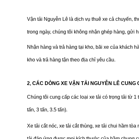
Vận tải Nguyễn Lê là dịch vụ thuê xe cả chuyến, t
trong ngày, chúng tôi không nhận ghép hàng, gửi 
Nhận hàng và trả hàng tại kho, bãi xe của khách h
kho và trả hàng tận theo địa chỉ yêu cầu.
2, CÁC DÒNG XE VẬN TẢI NGUYỄN LÊ CUNG 
Chúng tôi cung cấp các loại xe tải có trọng tải từ 1 t
tấn, 3 tấn, 3.5 tấn).
Xe tải cắt nóc, xe tải cắt thùng, xe tải chui hầm t
tải đáp ứng được mọi kích thước của hầm chung cư