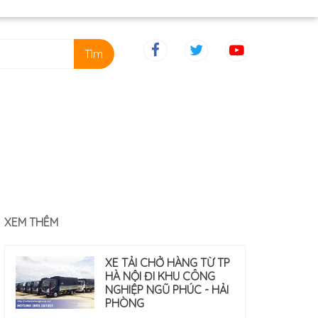
Tìm
XEM THÊM
XE TẢI CHỞ HÀNG TỪ TP
HÀ NỘI ĐI KHU CÔNG
NGHIỆP NGŨ PHÚC - HẢI
PHÒNG