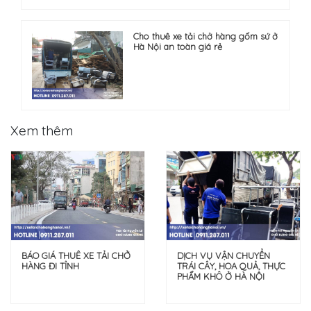
Cho thuê xe tải chở hàng gốm sứ ở
Hà Nội an toàn giá rẻ
Xem thêm
DỊCH VỤ VẬN CHUYỂN
BÁO GIÁ THUÊ XE TẢI CHỞ
TRÁI CÂY, HOA QUẢ, THỰC
HÀNG ĐI TỈNH
PHẨM KHÔ Ở HÀ NỘI