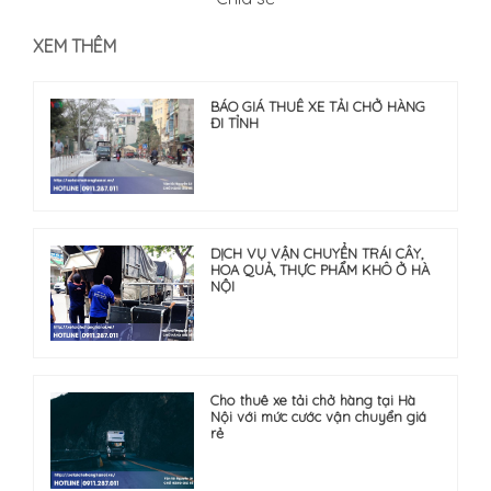
XEM THÊM
BÁO GIÁ THUÊ XE TẢI CHỞ HÀNG
ĐI TỈNH
DỊCH VỤ VẬN CHUYỂN TRÁI CÂY,
HOA QUẢ, THỰC PHẨM KHÔ Ở HÀ
NỘI
Cho thuê xe tải chở hàng tại Hà
Nội với mức cước vận chuyển giá
rẻ