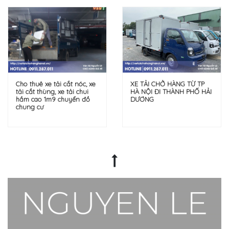
Cho thuê xe tải cắt nóc, xe
XE TẢI CHỞ HÀNG TỪ TP
tải cắt thùng, xe tải chui
HÀ NỘI ĐI THÀNH PHỐ HẢI
hầm cao 1m9 chuyển đồ
DƯƠNG
chung cư